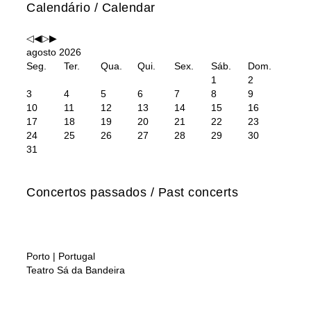
n
ê
r
r
Calendário / Calendar
o
s
ó
ó
a
a
x
x
n
n
i
i
agosto 2026
t
t
m
m
Seg.
Ter.
Qua.
Qui.
Sex.
Sáb.
Dom.
e
e
o
o
1
2
r
r
a
m
3
4
5
6
7
8
9
i
i
n
ê
10
11
12
13
14
15
16
o
o
o
s
17
18
19
20
21
22
23
r
r
24
25
26
27
28
29
30
31
Concertos passados / Past concerts
30
Nov.
Porto | Portugal
Teatro Sá da Bandeira
18
Nov.