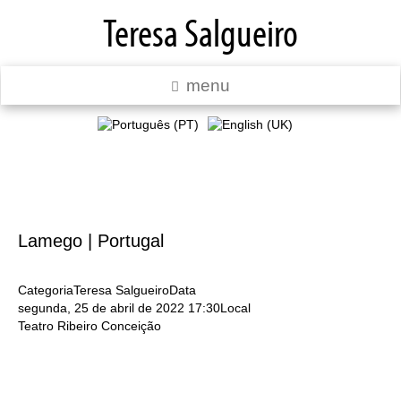
Teresa Salgueiro
menu
Lamego | Portugal
Categoria
Teresa Salgueiro
Data
segunda, 25 de abril de 2022
17:30
Local
Teatro Ribeiro Conceição
A
M
P
P